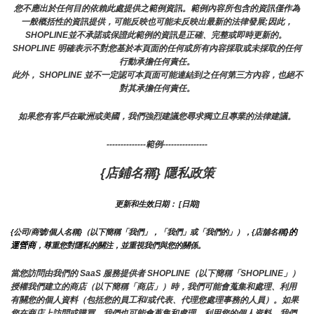
您不應出於任何目的依賴此處提供之範例資訊。範例內容所包含的資訊僅作為
一般概括性的資訊提供，可能反映也可能未反映出最新的法律發展;因此，
SHOPLINE並不承諾或保證此範例的資訊是正確、完整或即時更新的。 
SHOPLINE 明確表示不對您基於本頁面的任何或所有內容採取或未採取的任何
行動承擔任何責任。
此外， SHOPLINE 並不一定認可本頁面可能連結到之任何第三方內容，也絕不
對其承擔任何責任。
如果您有客戶在歐洲或美國，我們強烈建議您尋求獨立且專業的法律建議。
--------------範例----------------
{店鋪名稱} 隱私政策
更新和生效日期： [日期]
}的
{公司/商號/個人名稱}（以下簡稱「我們」，「我們」或「我們的」），{店舖名稱
運營商
，尊重您對隱私的關注，並重視我們與您的關係。 
當您訪問由我們的 SaaS 服務提供者 SHOPLINE（以下簡稱「SHOPLINE」）
授權我們建立的商店（以下簡稱「商店」）時，我們可能會蒐集和處理、利用
有關您的個人資料（包括您的員工和/或代表、代理您處理事務的人員）。如果
您在商店上訪問或購買，我們也可能會蒐集和處理、利用您的個人資料。我們