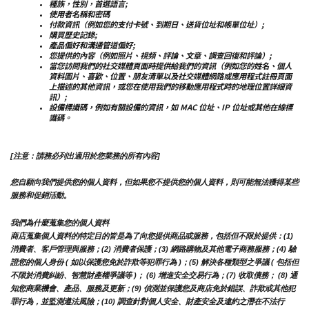
種族，性別，首選語言;
使用者名稱和密碼
付款資訊（例如您的支付卡號、到期日、送貨位址和帳單位址）;
購買歷史記錄;
產品偏好和溝通管道偏好;
您提供的內容（例如照片、視頻、評論、文章、調查回復和評論）;
當您訪問我們的社交媒體頁面時提供給我們的資訊（例如您的姓名、個人
資料圖片、喜歡、位置、朋友清單以及社交媒體網路或應用程式註冊頁面
上描述的其他資訊，或您在使用我們的移動應用程式時的地理位置詳細資
訊）;
設備標識碼，例如有關設備的資訊，如 MAC 位址、IP 位址或其他在線標
識碼。
[注意：請務必列出適用於您業務的所有內容]
您自願向我們提供您的個人資料，但如果您不提供您的個人資料，則可能無法獲得某些
服務和促銷活動。
我們為什麼蒐集您的個人資料
商店蒐集個人資料的特定目的皆是為了向您提供商品或服務，包括但不限於提供：(1) 
消費者、客戶管理與服務；(2) 消費者保護；(3) 網路購物及其他電子商務服務；(4) 驗
證您的個人身份 ( 如以保護您免於詐欺等犯罪行為 )；(5) 解決各種類型之爭議 ( 包括但
不限於消費糾紛、智慧財產權爭議等 )； (6) 增進安全交易行為；(7) 收取債務； (8) 通
知您商業機會、產品、服務及更新；(9) 偵測並保護您及商店免於錯誤、詐欺或其他犯
罪行為，並監測遵法風險；(10) 調查針對個人安全、財產安全及違約之潛在不法行