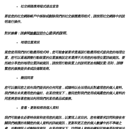
社交網路應用程式退出宣告
要從您的社交網路帳戶中移除或刪除我們的社交媒體應用程式，請按照社交網路中的說
明進行操作。
提供的說明
對於臉書：請參閱
臉書説明中心
。
地理位置資訊
當您使用我們的行動應用程式時，您可能會被要求透過該行動應用程式提供您的地理位
置。您可以通過調整行動裝置的位置服務設定來選擇不共用您的地理位置詳細資訊。要
拒絕分享您的地理位置詳細資訊，請按照行動裝置上的說明更改相關設置;否則，請聯
繫您的服務提供者或設備製造商。
撤回同意
您可以撤回您之前向我們提供的任何同意，或隨時以合法理由反對處理您的個人資料。
我們將在未來應用您的偏好。在某些情況下，撤回您對我們使用或揭露您的個人資料的
同意將意味著您無法利用我們的某些產品或服務。
查看、更新和修改個人資料
我們可能會在必要時保留和使用您的資訊，以實現上述目的。您有權要求訪問和接收有
關我們維護的有關您的個人資料的詳細資訊，更新和更正您的個人數據中的不準確之
處，並酌情阻止或刪除該資訊。在某些情況下，訪問個人資料的權利可能會受到當地法