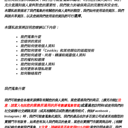
充分意識到個人資料對您的重要性，我們致力於確保商店的完整性和安全性。
本隱私政策描述了我們蒐集的有關您的個人資料的類型，我們如何使用這些資訊，我們
的
選擇。
與誰共享資訊，以及您就我們使用這些資訊
可行
本隱私政策將説明您瞭解以下內容：
我們蒐集什麼
您提供的資訊
我們如何使用個人資料
我們如何使用「Cookie」和其他類似的追蹤技術
我們如何處理、共用、轉讓和揭露個人資料
您的權利和選擇
我們如何保護個人資料
如何更新本隱私政策
如何聯絡我們
我們蒐集什麼
我們可能會從各種來源獲取有關您的個人資料。當您通過我們的商店、[擴充功能][
注
您的業務所適用的所有
或通過
意：請置入包括
數據蒐集管道
]
您訪問和/或使用我們的
社交媒體/社交網路頁面（或其相關商店或對應的應用程式，例如Facebook，
Instagram）時，我們可能會蒐集此資訊。我們的產品在許多百貨公司或者其他類型的
實體門市有販售，如果您有加入我們商店的會員，當您在實體門市購買商品時，[相關
的紀錄也會被我們蒐集。]
[注意：請確認是否有使用POS功能]
當您訪問本商店，我們