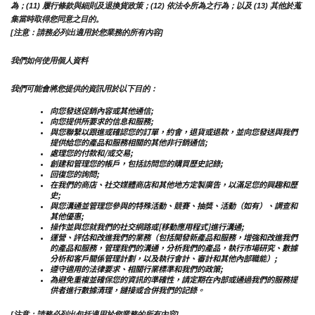
為；(11) 履行條款與細則及退換貨政策；(12) 依法令所為之行為；以及 (13) 其他於蒐
集當時取得您同意之目的。
[注意：請務必列出適用於您業務的所有內容]
我們如何使用個人資料
我們可能會將您提供的資訊用於以下目的：
向您發送促銷內容或其他通信;
向您提供所要求的信息和服務;
與您聯繫以跟進或確認您的訂單，約會，退貨或退款，並向您發送與我們
提供給您的產品和服務相關的其他非行銷通信;
處理您的付款和/或交易;
創建和管理您的帳戶，包括訪問您的購買歷史記錄;
回復您的詢問;
在我們的商店、社交媒體商店和其他地方定製廣告，以滿足您的興趣和歷
史;
與您溝通並管理您參與的特殊活動、競賽、抽獎、活動（如有）、調查和
其他優惠;
操作並與您就我們的社交網路或[移動應用程式]進行溝通;
運營、評估和改進我們的業務（包括開發新產品和服務，增強和改進我們
的產品和服務，管理我們的溝通，分析我們的產品，執行市場研究、數據
分析和客戶關係管理計劃，以及執行會計、審計和其他內部職能）;
遵守適用的法律要求、相關行業標準和我們的政策;
為避免重複並確保您的資訊的準確性，請定期在內部或通過我們的服務提
供者進行數據清理，鏈接或合併我們的記錄。
[注意：請務必列出包括適用於您業務的所有內容]