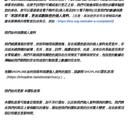
律要求的限制。在授予訪問許可權或進行更正之前，我們可能會採取合理的步驟來驗證
您的身份。您可以通過發送電子郵件至{插入商店的CS電子郵件][注意我們的數據保護
來請求查看，更改或刪除您的個人資料
官「
。
 [注意：添加您所在司法管轄區的數
據保護機構的聯繫資訊或商店。例如：
https://ico.org.uk/make-a-complaint/
]
我們如何保護個人資料
我們維護適當的管理，技術和物理保護措施，旨在保護您提供的個人資料免受意外，非
法或未經授權的破壞，丟失，更改，訪問，揭露或使用。但是，沒有任何系統是完美安
全零疑慮的，我們不能保證有關您的資訊在任何情況下都將保持安全，包括您的數據在
傳輸給我們期間的安全性或您行動裝置上數據的安全性。
隱私政策 
有關SHOPLINE如何保留和保護個人資料的資訊，請參閱 
SHOPLINE
（https://shopline.tw/about/privacy）。 
我們如何更新 本隱私政策 
本隱私政策可能會定期更新，恕不另行通知，以反映我們個人資料慣例的變化。我們將
在我們的商店上發佈醒目的通知，通知您我們的隱私政策的任何重大變更，並在政策頂
部註明最近更新時間。