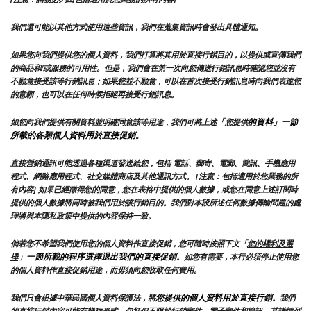
我們還可能以其他方式使用這些資訊，我們在蒐集資訊時會發出具體通知。
如果您向我們提供您的個人資料，我們打算將其用於直接行銷目的，以提供或宣傳我們
的商品和/或服務的可用性。但是，我們會在第一次向您傳送行銷訊息時確認您並沒有
不願意接受該等行銷訊息；如果您並不願意，可以在首次接受行銷訊息時向我們表達您
的意願，也可以在任何時候拒絕再接受行銷訊息。
「
的資料」一節
如您向我們提供有關資料並明確同意該等用途，我們可將上述
您提供
所載的各類個人資料用於直接促銷。
直接營銷通訊可能透過各種渠道發送給您，包括 電話、郵寄、電郵、簡訊、手機應用
程式、網路應用程式、社交媒體商店及其他通訊方式。 [注意：包括適用於您業務的所
有內容] 如果已經徵得您的同意，您在表格中提供的個人數據，或您在同意上述訂閱時
提供的個人數據將同時被我們用於該行銷目的。我們對本段所述任何數據傳輸問題的處
理將與本隱私政策中提供的內容保持一致。
倘若您不希望我們使用您的個人資料作直接促銷，您可隨時按照下文「
您的權利及選
」一節所載的程序選擇退出我們的直接促銷
擇
。如您有需要，本行必須停止使用您
的個人資料作直接促銷用途，而毋須向您收取任何費用。
您提供的個人資料用於直接行銷
我們只會根據中華民國個人資料保護法，將
。我們