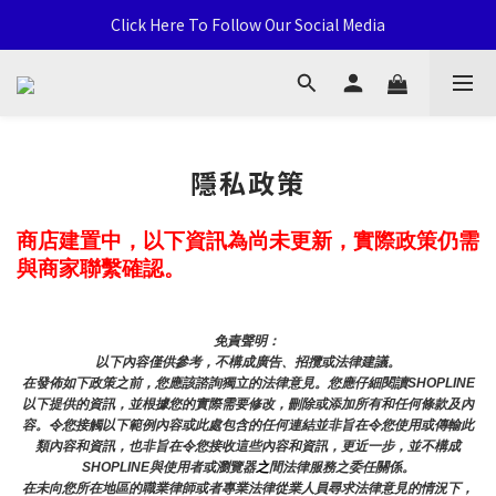
通用卡店 TCG & Sports Card 批發/零售 Distribution and Retail
Click Here To Follow Our Social Media
荃灣西樓角路138-168號 荃豐中心地下A59號舖
通用卡店 TCG & Sports Card 批發/零售 Distribution and Retail
隱私政策
商店建置中，以下資訊為尚未更新，實際政策仍需
與商家聯繫確認。
免責聲明： 
以下內容僅供參考，不構成廣告、招攬或法律建議。
在發佈如下政策之前，您應該諮詢獨立的法律意見。您應仔細閱讀SHOPLINE
以下提供的資訊，並根據您的實際需要修改，刪除或添加所有和任何條款及內
容。令您接觸以下範例內容或此處包含的任何連結並非旨在令您使用或傳輸此
類內容和資訊，也非旨在令您接收這些內容和資訊，更近一步，並不構成
SHOPLINE與使用者或瀏覽器
之
間法律服務之委任關係。
在未向您所在地區的職業律師或者專業法律從業人員尋求法律意見的情況下，