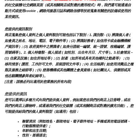
的社交媒體/社交網路頁面（或其相關商店或對應的應用程式）時，我們還可能通過自
動方式或使用cookie，網路伺服器日誌和網路信標等技術蒐集有關您的設備或使用的
某些資訊。
您提供的資訊類別
商店蒐集您個人資料之個人資料類別可能包括以下類別：1. 識別類 - (1) 辨識個人者 ( 
如會員之姓名、地址、電話、電子郵件等 )；(2) 辨識財務者 ( 如信用卡或金融機構帳
戶資訊等 )；(3) 政府資料中之辨識者 ( 如身分證統一編號、統一證號、稅籍編號、護
照號碼等 )。2. 個人特徵類 - 個人描述 ( 如性別、出生年月日、尺寸等 )。3.社會情況 – 
(1) 住家及設施 ( 如住所地址等 )；(2) 財產（如所有或具有其他權利之動產等）；(3) 
移民情形 ( 護照、工作許可文件、居留證明文件等 )；(4) 生活格調 ( 如使用消費品之種
類及服務之細節等 )；(5) 慈善機構或其他團體之會員資格 ( 如社團法人、俱樂部或其
他志願團體參與者紀錄等 )。
[注意：請務必列出適用於您業務的所有內容]
您提供的資訊
時
您可以選擇以多種方式向我們提供個人資料，例如當您在我們的商店上註冊
，或在
我們的商店上購物時，或通過我們的社交媒體（或其相關商店或對應的擴充功能）。您
可能提供給我們的個人資料類型（如適用）包括：
聯繫資訊（例如姓名、郵政地址、電子郵件地址、手機或其他電話號碼、
行動服務提供者）;
年齡和出生日期;
性別，首選語言;