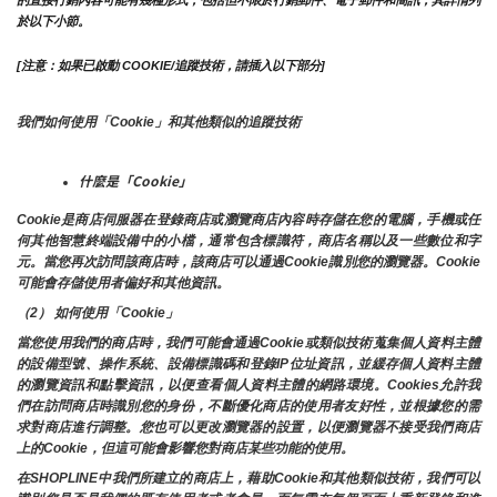
的直接行銷內容可能有幾種形式，包括但不限於行銷郵件、電子郵件和簡訊，其詳情列
於以下小節。
[注意：如果已啟動 COOKIE/追蹤技術，請插入以下部分]
我們如何使用「Cookie」和其他類似的追蹤技術
什麼是「Cookie」
Cookie是商店伺服器在登錄商店或瀏覽商店內容時存儲在您的電腦，手機或任
何其他智慧終端設備中的小檔，通常包含標識符，商店名稱以及一些數位和字
元。當您再次訪問該商店時，該商店可以通過Cookie識別您的瀏覽器。Cookie 
可能會存儲使用者偏好和其他資訊。
（2） 如何使用「Cookie」
當您使用我們的商店時，我們可能會通過Cookie或類似技術蒐集個人資料主體
的設備型號、操作系統、設備標識碼和登錄IP位址資訊，並緩存個人資料主體
的瀏覽資訊和點擊資訊，以便查看個人資料主體的網路環境。Cookies允許我
們在訪問商店時識別您的身份，不斷優化商店的使用者友好性，並根據您的需
求對商店進行調整。您也可以更改瀏覽器的設置，以便瀏覽器不接受我們商店
上的Cookie，但這可能會影響您對商店某些功能的使用。
在SHOPLINE中我們所建立的商店上，藉助Cookie和其他類似技術，我們可以