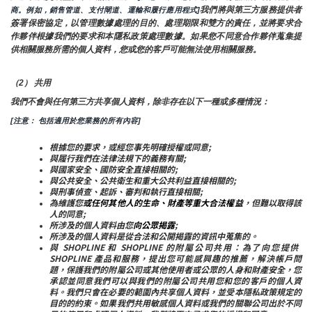
我們將與第三方服務提供者
商。例如，銷售管道、支付閘道、運輸和履行應用程式]
簽署保密協定，以管理數據處理的目的、處理期限和雙方的責任，並將要求合
作夥伴根據我們的要求和本隱私政策處理數據。如果您不同意合作夥伴蒐集提
供相關服務所需的個人資料，您或您的客戶可能無法使用相關服務。
（2） 共用
我們不會與任何第三方共享個人資料，除非存在以下一種或多種情況：
[注意： 包括適用於您業務的所有內容]
根據您的要求，或經您事先明確授權或同意;
與履行我們在法律法規下的義務有關;
與國家安全、國防安全直接相關的;
與公共安全、公共衛生和重大公共利益直接相關的;
與刑事偵查、起訴、審判和執行直接相關;
為維護您
或任何其他人的生命、財產等重大合法權益
，但難以取得該
人的同意;
所涉及的個人資料由您
向公眾揭露
;
所涉及的個人資料是從合法和公開揭露的資訊中蒐集的。
與 SHOPLINE 和 SHOPLINE 的附屬公司共用：為了向您提供 
SHOPLINE 產品和服務，提出您可能感興趣的推薦，解決帳戶問
題，保護我們的附屬公司或其他使用者或公眾的人身和財產安全，您
承認並同意我們可以與我們的附屬公司共用您和您的客戶的個人資
料。我們只會在必要的範圍內共享個人資料，並受本隱私政策規定的
目的的約束。如果我們共用敏感個人資料或我們的關聯公司出於不同