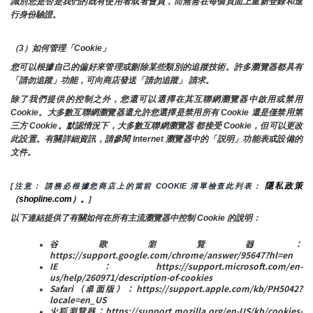
識別您是否是我們的既有使用者或者會員，而無需在每個頁面上重新登錄和進
行身份驗證。
（3）如何管理「Cookie」
您可以根據自己的偏好來管理或刪除某些類別的追蹤技術。許多瀏覽器都具有
「請勿追蹤」功能，可向商店發送「請勿追蹤」 請求。
除了我們提供的控制之外，您還可以選擇在其互聯網瀏覽器中啟用或禁用
Cookie。大多數互聯網瀏覽器還允許您選擇是禁用所有 Cookie 還是僅禁用第
三方 Cookie。默認情況下，大多數互聯網瀏覽器 都接受 Cookie，但可以更改
此設置。有關詳細資訊，請參閱 Internet 瀏覽器中的「説明」功能表或設備的
文件。
隱私政策
[注意： 請務必根據您商店上的當前 COOKIE 清單檢查此列表： 
（shopline.com）。
]
以下連結提供了有關如何在所有主流瀏覽器中控制 Cookie 的說明：
谷歌瀏覽器：
https://support.google.com/chrome/answer/95647?hl=en
IE：https://support.microsoft.com/en-
us/help/260971/description-of-cookies
Safari（桌面版）：https://support.apple.com/kb/PH5042?
locale=en_US
火狐瀏覽器：https://support.mozilla.org/en-US/kb/cookies-