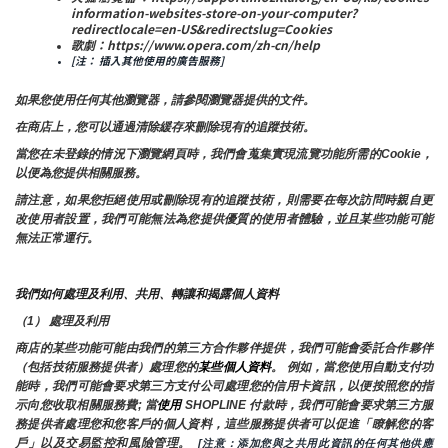
information-websites-store-on-your-computer?
redirectlocale=en-US&redirectslug=Cookies
歌劇：https://www.opera.com/zh-cn/help
[注： 插入其他使用的廣告服務]
如果您使用任何其他瀏覽器，請參閱瀏覽器提供的文件。
在商店上，您可以通過清除緩存來刪除現有的追蹤技術。
當您在未登錄的情況下瀏覽網頁時，我們會蒐集實現流覽功能所需的Cookie，
以便為您提供相關服務。
請注意，如果您拒絕使用或刪除現有的追蹤技術，則需要在每次訪問時親自更
改使用者設置，我們可能無法為您提供優質的使用者體驗，並且某些功能可能
無法正常運行。
我們如何處理及利用、共用、轉讓和揭露個人資料
（1） 處理及利用
商店的某些功能可能由我們的第三方合作夥伴提供，我們可能會委託合作夥伴
（包括技術服務提供者）處理您的
某些個人資料
。 例如，當您使用自動支付功
能時，我們可能會要求第三方支付公司處理您的信用卡資訊，以便按照您的指
示向您收取相關服務費; 當
使用 
SHOPLINE 付款時，我們可能會要求第三方服
務提供者處理您和您客戶的個人資料，這些服務提供者可以促進「瞭解您的客
戶」以及交易監控和風險管理。 
 [注意：添加您與之共用此資訊的任何其他供應