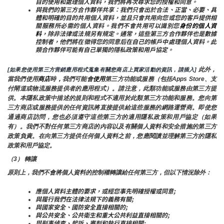
目的使用和處理個人資料，我們將再次尋求您的授權和同意。
與我們的第三方合作夥伴共享：我們只會出於合法、正當、必要、具
體和明確的目的共用個人資料，並且只會共用向您或您的客戶提供相
關服務所必需的個人資料。我們不會共用可以識別您
身份的個人資
料
，除非法律或法規另有規定。通常，這些第三方合作夥伴也是數據
控制者，他們將在徵得您的同意后在自己的帳戶中處理個人資料。此
類合作夥伴可能有自己單獨的隱私政策和用戶協定。
 此外，
[如果您使用第三方营銷應用程式蒐集有關您商店上買家活動的資訊，請插入]
當我們使用
商店
時
，
我們可能會
使用
第三方功能或服務（包括Apps Store、支
付閘道或物流服務提供者的應用程式）。請注意，此類功能或服務由第三方提
供。本隱私政策中描述的規則和程式不適用於此類第三方功能和服務。您向第
三方商店或服務提供的任何資訊將直接提供給這些服務的網路運營商。即使您
通過商店訪問，您也必須遵守這些第三方的適用隱私政策和用戶協定（如果
有）。我們不對任何第三方商店的內容以及有關個人資料和安全措施的第三方
政策負責。在向第三方提供任何個人資料之前，您應閱讀並理解第三方的隱私
政策和用戶協定。
（3） 轉讓
原則上，我們不會將個人資料的控制權轉讓給任何第三方，但以下情況除外：
應個人資料主體的要求，或經您事先明確授權或同意;
與履行我們在法律法規下的義務有關;
與國家安全、國防安全直接相關的;
與公共安全、公共衛生和重大公共利益直接相關的;
與刑事偵查、起訴、審判和執行直接相關;