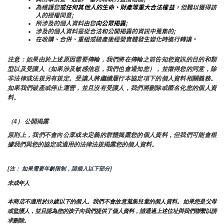
為維護您
或任何其他人的生命、財產等重大合法權益
，但難以獲得該
人的授權同意;
所涉及的個人資料由您
向公眾揭露
;
涉及的個人資料是從合法和公開揭露的資訊中蒐集的;
在收購、合併、重組或破產後經營實體發生變化時進行轉讓。
注意：如果由於上述原因需要傳輸，我們將在傳輸之前告知您資訊的目的和類
型以及受讓人（如果涉及敏感信息，我們也會通知您），並徵得您的同意，除
非法律或法規另有規定。受讓人將繼續履行本協定項下的個人資料相關義務。
如果我們破產或停止運營，並且沒有受讓人，我們將刪除或匿名化您的個人資
料。
（4） 公開揭露
原則上，我們不會向公眾或未定義的群體揭露您的個人資料，但我們可能會根
據我們與您的協定或適用的法律法規揭露您的個人資料。
[注： 如果需要年齡限制，請插入以下部分]
未成年人
本商店不適用於18歲以下的個人。我們不會故意蒐集兒童的個人資料。如果您是父母
或監護人，並且認為您的孩子向我們提供了個人資料，請通過上述位址與我們聯繫以請
求刪除。