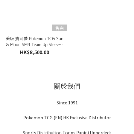
售完
美版 寶可夢 Pokemon TCG Sun
& Moon SM9 Team Up Sleeved
Booster Pack Set 一套四款
HK$8,500.00
關於我們
Since 1991
Pokemon TCG (EN) HK Exclusive Distributor
Sports Distribution Topps Panini Upperdeck