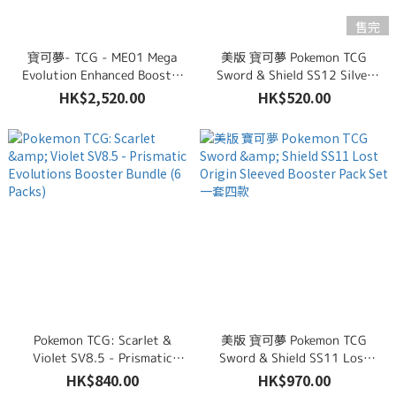
售完
寶可夢- TCG - ME01 Mega
美版 寶可夢 Pokemon TCG
Evolution Enhanced Booster
Sword & Shield SS12 Silver
Box
Tempest Sleeved Booster
HK$2,520.00
HK$520.00
Pack Set 一套四款
Pokemon TCG: Scarlet &
美版 寶可夢 Pokemon TCG
Violet SV8.5 - Prismatic
Sword & Shield SS11 Lost
Evolutions Booster Bundle (6
Origin Sleeved Booster Pack
HK$840.00
HK$970.00
Packs)
Set 一套四款