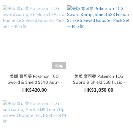
售完
美版 寶可夢 Pokemon TCG
美版 寶可夢 Pokemon TCG
Sword & Shield SS10 Astral
Sword & Shield SS8 Fusion
Radiance Sleeved Booster
Strike Sleeved Booster Pack
HK$420.00
HK$1,050.00
Pack Set 一套五款
Set 一套四款