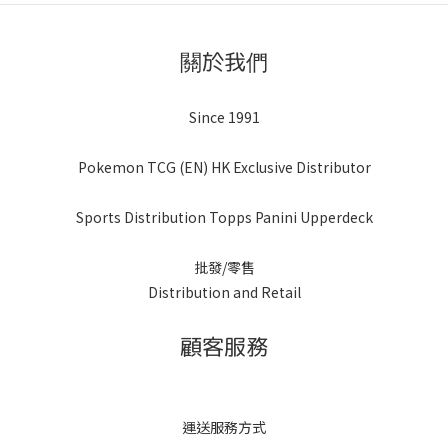
關於我們
Since 1991
Pokemon TCG (EN) HK Exclusive Distributor
Sports Distribution Topps Panini Upperdeck
批發/零售
Distribution and Retail
顧客服務
運送服務方式