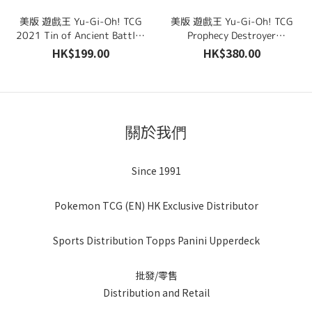
美版 遊戲王 Yu-Gi-Oh! TCG
美版 遊戲王 Yu-Gi-Oh! TCG
2021 Tin of Ancient Battles
Prophecy Destroyer
Collectible Tin Box 鐵盒
Collectible Tin Box 鐵盒
HK$199.00
HK$380.00
關於我們
Since 1991
Pokemon TCG (EN) HK Exclusive Distributor
Sports Distribution Topps Panini Upperdeck
批發/零售
Distribution and Retail