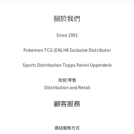
關於我們
Since 1991
Pokemon TCG (EN) HK Exclusive Distributor
Sports Distribution Topps Panini Upperdeck
批發/零售
Distribution and Retail
顧客服務
運送服務方式