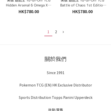
美版 遊戲王 Yu-Gi-Oh! TCG
美版 遊戲王 Yu-Gi-Oh! TCG
Hidden Arsenal 6 Omega Xyz
Battle of Chaos 1st Edition
1st Edition 擴充包 原盒未開封
擴充包 原盒未開封 (24包)
HK$780.00
HK$780.00
(24包)
1
2
關於我們
Since 1991
Pokemon TCG (EN) HK Exclusive Distributor
Sports Distribution Topps Panini Upperdeck
批發/零售