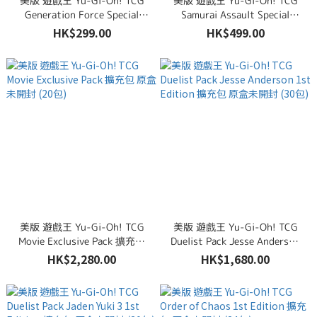
美版 遊戲王 Yu-Gi-Oh! TCG
美版 遊戲王 Yu-Gi-Oh! TCG
Generation Force Special
Samurai Assault Special
Edition (3 Booster Packs &
Edition (3 Booster Packs &
HK$299.00
HK$499.00
Promo Cards)
Promo Cards)
美版 遊戲王 Yu-Gi-Oh! TCG
美版 遊戲王 Yu-Gi-Oh! TCG
Movie Exclusive Pack 擴充包
Duelist Pack Jesse Anderson
原盒未開封 (20包)
1st Edition 擴充包 原盒未開封
HK$2,280.00
HK$1,680.00
(30包)