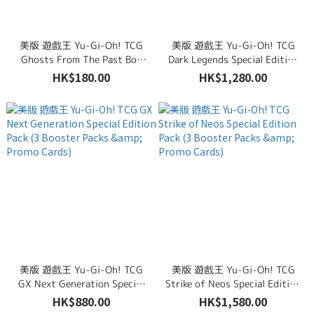
美版 遊戲王 Yu-Gi-Oh! TCG
美版 遊戲王 Yu-Gi-Oh! TCG
Ghosts From The Past Box
Dark Legends Special Edition
Set 套裝
Pack (3 Booster Packs &
HK$180.00
HK$1,280.00
Promo Cards)
美版 遊戲王 Yu-Gi-Oh! TCG
美版 遊戲王 Yu-Gi-Oh! TCG
GX Next Generation Special
Strike of Neos Special Edition
Edition Pack (3 Booster Packs
Pack (3 Booster Packs &
HK$880.00
HK$1,580.00
& Promo Cards)
Promo Cards)