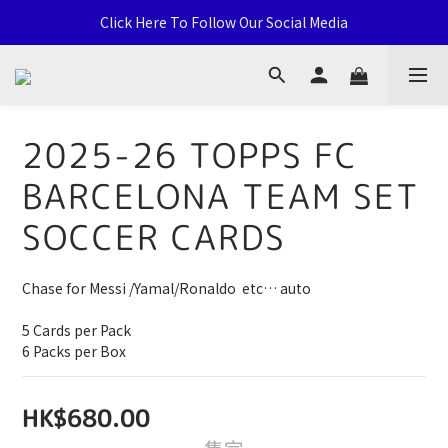
通用卡店 TCG & Sports Card 批發/零售 Distribution and Retail
Click Here To Follow Our Social Media
荃灣西樓角路138-168號 荃豐中心地下A59號舖
通用卡店 TCG & Sports Card 批發/零售 Distribution and Retail
2025-26 TOPPS FC
BARCELONA TEAM SET
SOCCER CARDS
Chase for Messi /Yamal/Ronaldo  etc… auto
5 Cards per Pack
6 Packs per Box
HK$680.00