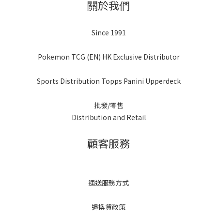
關於我們
Since 1991
Pokemon TCG (EN) HK Exclusive Distributor
Sports Distribution Topps Panini Upperdeck
批發/零售
Distribution and Retail
顧客服務
運送服務方式
退換貨政策