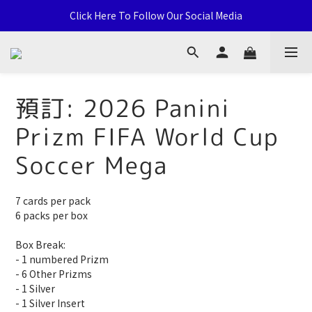
通用卡店 TCG & Sports Card 批發/零售 Distribution and Retail
Click Here To Follow Our Social Media
荃灣西樓角路138-168號 荃豐中心地下A59號舖
通用卡店 TCG & Sports Card 批發/零售 Distribution and Retail
預訂: 2026 Panini
Prizm FIFA World Cup
Soccer Mega
7 cards per pack
6 packs per box
Box Break:
- 1 numbered Prizm
- 6 Other Prizms 
- 1 Silver
- 1 Silver Insert 