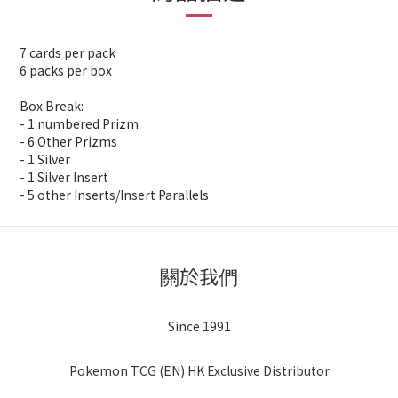
7 cards per pack
6 packs per box
Box Break:
- 1 numbered Prizm
- 6 Other Prizms
- 1 Silver
- 1 Silver Insert
- 5 other Inserts/Insert Parallels
關於我們
Since 1991
Pokemon TCG (EN) HK Exclusive Distributor