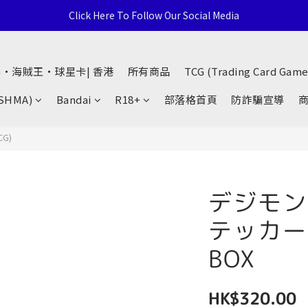
通用卡店 TCG & Sports Card 批發/零售 Distribution and Retail
Click Here To Follow Our Social Media
荃灣西樓角路138-168號 荃豐中心地下A59號舖
G・海賊王・球星卡| 香港
所有商品
TCG (Trading Card Game
通用卡店 TCG & Sports Card 批發/零售 Distribution and Retail
(SHMA)
Bandai
R18+
部落格首頁
防詐騙宣導
G)
デジモン
テッカー
BOX
HK$320.00