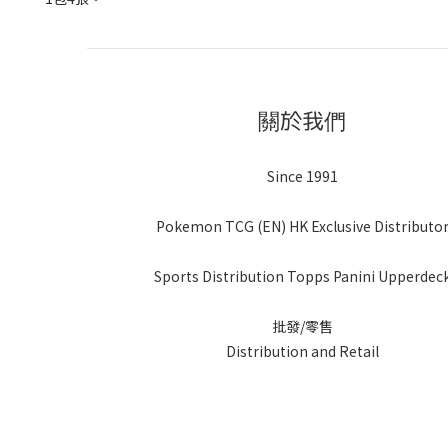
關於我們
Since 1991
Pokemon TCG (EN) HK Exclusive Distributo
Sports Distribution Topps Panini Upperdec
批發/零售
Distribution and Retail