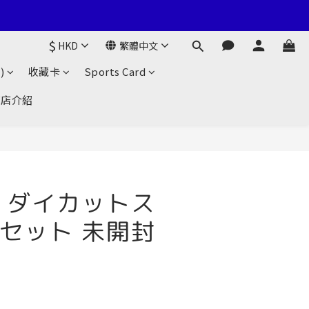
$
HKD
繁體中文
)
收藏卡
Sports Card
商店介紹
 ダイカットス
セット 未開封