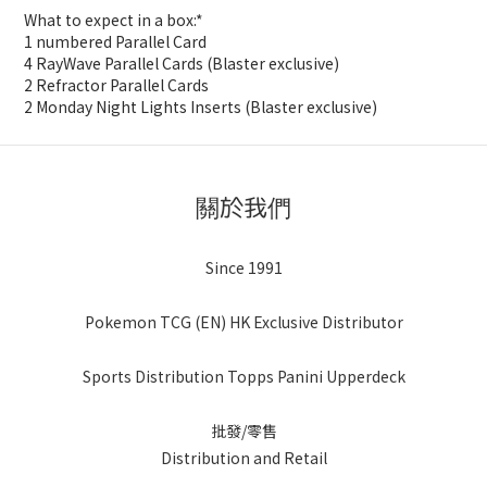
What to expect in a box:*
1 numbered Parallel Card
4 RayWave Parallel Cards (Blaster exclusive)
2 Refractor Parallel Cards
2 Monday Night Lights Inserts (Blaster exclusive)
關於我們
Since 1991
Pokemon TCG (EN) HK Exclusive Distributor
Sports Distribution Topps Panini Upperdeck
批發/零售
Distribution and Retail