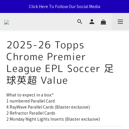
通用卡店 TCG & Sports Card 批發/零售 Distribution and Retail
Click Here To Follow Our Social Media
荃灣西樓角路138-168號 荃豐中心地下A59號舖
通用卡店 TCG & Sports Card 批發/零售 Distribution and Retail
2025-26 Topps
Chrome Premier
League EPL Soccer 足
球英超 Value
What to expect in a box:*
1 numbered Parallel Card
4 RayWave Parallel Cards (Blaster exclusive)
2 Refractor Parallel Cards
2 Monday Night Lights Inserts (Blaster exclusive)