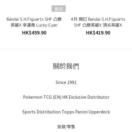
售完
Bandai S.H.Figuarts SHF 凸變
4月 預訂 Bandai S.H.Figuarts
英雄X 幸運青 Lucky Cyan
SHF 凸變英雄X 頂尖英雄X
HK$459.90
HK$419.90
關於我們
Since 1991
Pokemon TCG (EN) HK Exclusive Distributor
Sports Distribution Topps Panini Upperdeck
批發/零售