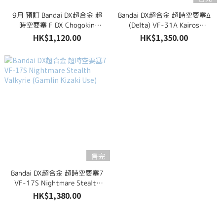
9月 預訂 Bandai DX超合金 超
Bandai DX超合金 超時空要塞Δ
時空要塞 F DX Chogokin
(Delta) VF-31A Kairos
Macross F VF-25 Messiah
Macross Delta 10th Anniv.
HK$1,120.00
HK$1,350.00
Valkyrie (Top Gun: Maverick
Ver)
售完
Bandai DX超合金 超時空要塞7
VF-17S Nightmare Stealth
Valkyrie (Gamlin Kizaki Use)
HK$1,380.00