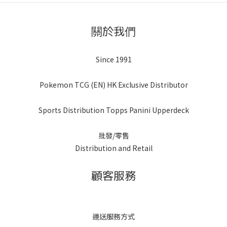
關於我們
Since 1991
Pokemon TCG (EN) HK Exclusive Distributor
Sports Distribution Topps Panini Upperdeck
批發/零售
Distribution and Retail
顧客服務
運送服務方式