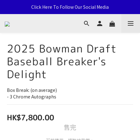
通用卡店 TCG & Sports Card 批發/零售 Distribution and Retail
Click Here To Follow Our Social Media
荃灣西樓角路138-168號 荃豐中心地下A59號舖
通用卡店 TCG & Sports Card 批發/零售 Distribution and Retail
2025 Bowman Draft
Baseball Breaker's
Delight
Box Break: (on average)
- 3 Chrome Autographs
HK$7,800.00
售完