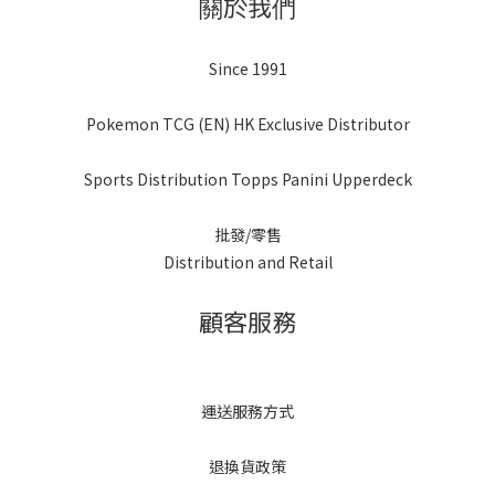
關於我們
Since 1991
Pokemon TCG (EN) HK Exclusive Distributor
Sports Distribution Topps Panini Upperdeck
批發/零售
Distribution and Retail
顧客服務
運送服務方式
退換貨政策