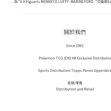
... 為 "S.H.Figuarts MONKEY.D.LUFFY -MARINEFORD- "交換用
關於我們
Since 1991
Pokemon TCG (EN) HK Exclusive Distributo
Sports Distribution Topps Panini Upperdec
批發/零售
Distribution and Retail