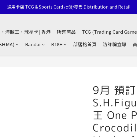
通用卡店 TCG & Sports Card 批發/零售 Distribution and Retail
通用卡店 TCG & Sports Card 批發/零售 Distribution and Retail
Click Here To Follow Our Social Media
G・海賊王・球星卡| 香港
所有商品
TCG (Trading Card Game
荃灣西樓角路138-168號 荃豐中心地下A59號舖
(SHMA)
Bandai
R18+
部落格首頁
防詐騙宣導
通用卡店 TCG & Sports Card 批發/零售 Distribution and Retail
9月 預訂 
S.H.Fig
王 One P
Crocodil