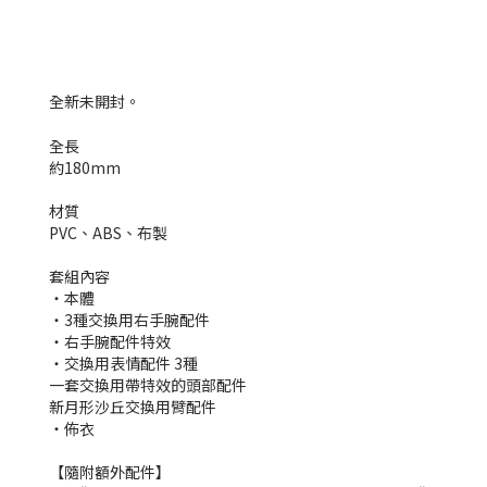
全新
未開封。
全長
約180mm
材質
PVC、ABS、布製
套組內容
・本體
・3種交換用右手腕配件
・右手腕配件特效
・交換用表情配件 3種
一套交換用帶特效的頭部配件
新月形沙丘交換用臂配件
・佈衣
【隨附額外配件】