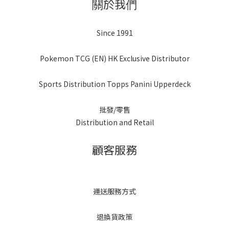
關於我們
Since 1991
Pokemon TCG (EN) HK Exclusive Distributor
Sports Distribution Topps Panini Upperdeck
批發/零售
Distribution and Retail
顧客服務
運送服務方式
退換貨政策