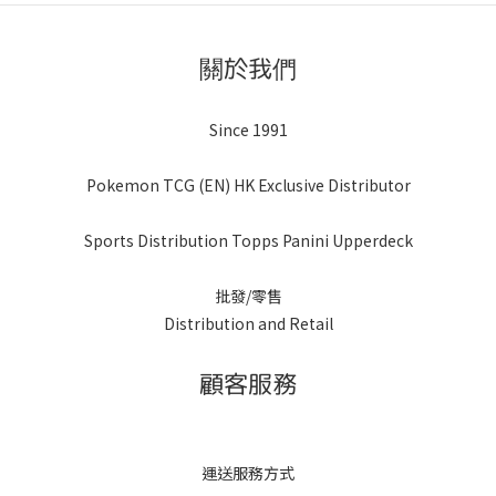
關於我們
Since 1991
Pokemon TCG (EN) HK Exclusive Distributor
Sports Distribution Topps Panini Upperdeck
批發/零售
Distribution and Retail
顧客服務
運送服務方式