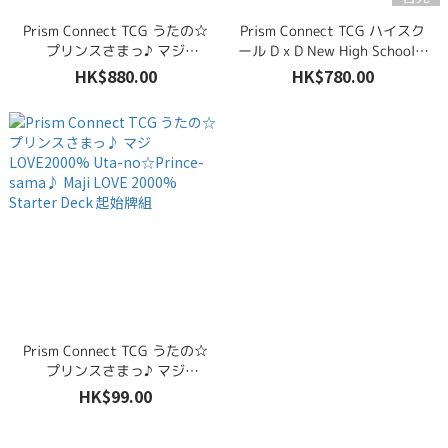
Prism Connect TCG うたの☆
Prism Connect TCG ハイスク
プリンスさまっ♪ マジ
ール D x D New High School D
LOVE2000% Uta-no☆Prince-
x D New Starter Deck 起始牌
HK$880.00
HK$780.00
sama♪ Maji LOVE 2000% 擴充
組
包 原盒未開封 (20包)
Prism Connect TCG うたの☆
プリンスさまっ♪ マジ
LOVE2000% Uta-no☆Prince-
HK$99.00
sama♪ Maji LOVE 2000%
Starter Deck 起始牌組