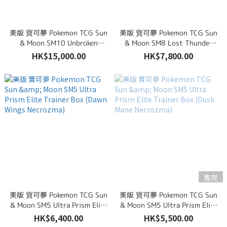
美版 寶可夢 Pokemon TCG Sun
美版 寶可夢 Pokemon TCG Sun
& Moon SM10 Unbroken
& Moon SM8 Lost Thunder
Bonds Elite Trainer Box
Elite Trainer Box
HK$15,000.00
HK$7,800.00
售完
美版 寶可夢 Pokemon TCG Sun
美版 寶可夢 Pokemon TCG Sun
& Moon SM5 Ultra Prism Elite
& Moon SM5 Ultra Prism Elite
Trainer Box (Dawn Wings
Trainer Box (Dusk Mane
HK$6,400.00
HK$5,500.00
Necrozma)
Necrozma)