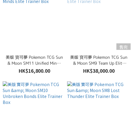
售完
美版 寶可夢 Pokemon TCG Sun
美版 寶可夢 Pokemon TCG Sun
& Moon SM11 Unified Minds
& Moon SM9 Team Up Elite
Elite Trainer Box
Trainer Box
HK$16,800.00
HK$38,000.00