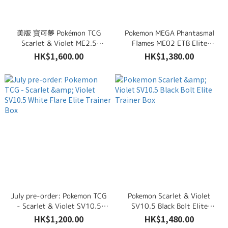
美版 寶可夢 Pokémon TCG
Pokemon MEGA Phantasmal
Scarlet & Violet ME2.5
Flames ME02 ETB Elite
Ascended Heroes Elite Trainer
Trainer Box
HK$1,600.00
HK$1,380.00
Box
July pre-order: Pokemon TCG
Pokemon Scarlet & Violet
- Scarlet & Violet SV10.5
SV10.5 Black Bolt Elite
White Flare Elite Trainer Box
Trainer Box
HK$1,200.00
HK$1,480.00