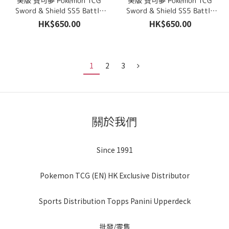
美版 寶可夢 Pokemon TCG
美版 寶可夢 Pokemon TCG
Sword & Shield SS5 Battle
Sword & Shield SS5 Battle
Styles Elite Trainer Box
Styles Elite Trainer Box
HK$650.00
HK$650.00
(Single Strike Urshifu)
(Rapid Strike Urshifu)
1
2
3
關於我們
Since 1991
Pokemon TCG (EN) HK Exclusive Distributor
Sports Distribution Topps Panini Upperdeck
批發/零售