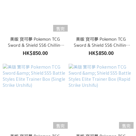
售完
美版 寶可夢 Pokemon TCG
美版 寶可夢 Pokemon TCG
Sword & Shield SS6 Chilling
Sword & Shield SS6 Chilling
Reign Elite Trainer Box
Reign Elite Trainer Box (Ice
HK$850.00
HK$850.00
(Shadow Rider Calyrex)
Rider Calyrex)
售完
售完