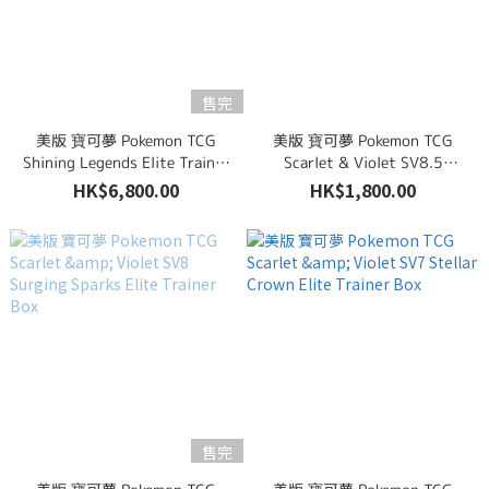
售完
美版 寶可夢 Pokemon TCG
美版 寶可夢 Pokemon TCG
Shining Legends Elite Trainer
Scarlet & Violet SV8.5
Box
Prismatic Evolutions Elite
HK$6,800.00
HK$1,800.00
Trainer Box
售完