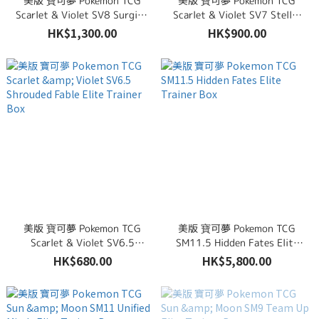
美版 寶可夢 Pokemon TCG
美版 寶可夢 Pokemon TCG
Scarlet & Violet SV8 Surging
Scarlet & Violet SV7 Stellar
Sparks Elite Trainer Box
Crown Elite Trainer Box
HK$1,300.00
HK$900.00
美版 寶可夢 Pokemon TCG
美版 寶可夢 Pokemon TCG
Scarlet & Violet SV6.5
SM11.5 Hidden Fates Elite
Shrouded Fable Elite Trainer
Trainer Box
HK$680.00
HK$5,800.00
Box