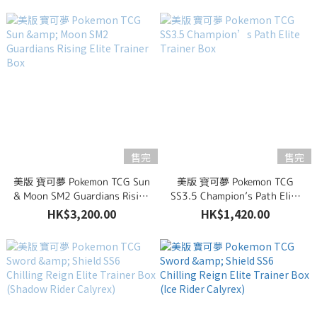
售完
售完
美版 寶可夢 Pokemon TCG Sun
美版 寶可夢 Pokemon TCG
& Moon SM2 Guardians Rising
SS3.5 Champion’s Path Elite
Elite Trainer Box
Trainer Box
HK$3,200.00
HK$1,420.00